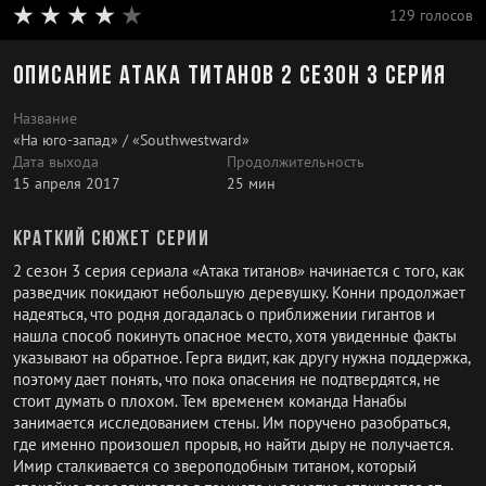
129 голосов
Описание Атака титанов 2 сезон 3 серия
Название
«На юго-запад» / «Southwestward»
Дата выхода
Продолжительность
15 апреля 2017
25 мин
Краткий сюжет серии
2 сезон 3 серия сериала «Атака титанов» начинается с того, как
разведчик покидают небольшую деревушку. Конни продолжает
надеяться, что родня догадалась о приближении гигантов и
нашла способ покинуть опасное место, хотя увиденные факты
указывают на обратное. Герга видит, как другу нужна поддержка,
поэтому дает понять, что пока опасения не подтвердятся, не
стоит думать о плохом. Тем временем команда Нанабы
занимается исследованием стены. Им поручено разобраться,
где именно произошел прорыв, но найти дыру не получается.
Имир сталкивается со звероподобным титаном, который