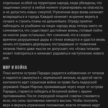
отдельных особей на территории народа, люди убеждены, что
защитники смогут в любой момент отреагировать на опасность
и не допустить новых смертей. Утраченная вера вновь начинает
возвращаться в города. Каждый начинает искренне верить в
лучшее и строить планы на дальнейшее. Отряду приятно
наблюдать за улыбками на лицах народа, ведь теперь никто не
сомневается, что существуют достойные воины, готовый пойти
на многое ради остальных. Нет сомнений, что в скором
времени разрушенные дыры в стенах взведутся и удастся вновь
начать отстраивать деревушки, пострадавшие от появления
титанов. Никто даже мысли не допускает, что «Атака титанов»
может повториться и начинают радоваться наступлению нового
дня.
Мир и война
Пока жители острова Парадиз радуются избавлению от титанов
и надеются свыкнуться с нормальной жизнью, на другой части
континента идет серьезная война за право быть лидерской
державой. Нация Марлия, проживающая через море от острова
Парадиз, старается победить в безумной войне с ярыми
противниками. После очередной мощной схватки становится
ясно, что силы противника намного высоки. Чтобы получить
верх и вернуть утраченное положение, власти отчаянно ищут