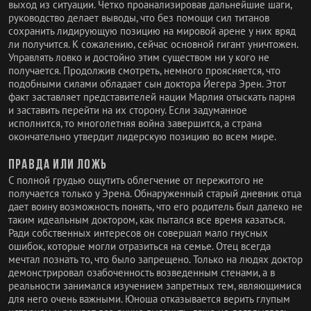
выход из ситуации. Четко проанализировав дальнейшие шаги,
руководство делает выводы, что без помощи сил титанов
сохранить лидирующую позицию на мировой арене у них вряд
ли получится. К сожалению, сейчас основной гигант уничтожен.
Управлять ловко и достойно этим существом ни у кого не
получается. Продолжив смотреть, немного проясняется, что
подобными силами обладает сын доктора Йегера Эрен. Этот
факт заставляет представителей нации Марлия отыскать парня
и заставить перейти на их сторону. Если задуманное
исполнится, то многолетняя война завершится, а страна
окончательно утвердит лидерскую позицию во всем мире.
Правда или ложь
С полной грудью ощутить облегчение от пережитого не
получается только у Эрена. Обнаруженный старый дневник отца
дает воину возможность понять, что его родитель был далеко не
таким идеальным доктором, как пытался все время казаться.
Ради собственных интересов он совершал мало гнусных
ошибок, которые могли отразиться на семье. Отец всегда
мечтал познать то, что было запрещено. Только на людях доктор
демонстрировал озабоченность возведенным стенами, а в
реальности занимался изучением запретных тем, являющимися
для него очень важными. Юноша отказывается верить глупым