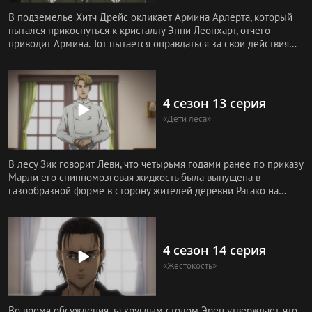
В подземелье Хитч Дрейс окликает Армина Арлерта, который
пытался прикоснуться к кристаллу Энни Леонхарт, отчего
приводит Армина. Тот пытается оправдаться за свои действия
тем, что
4 сезон 13 серия
«Дети леса»
В лесу Зик говорит Леви, что четырьмя годами ранее по приказу
Марли его спинномозговая жидкость была выпущена в
газообразной форме в сторону жителей деревни Рагако на
Паради.
4 сезон 14 серия
«Жестокость»
Во время обсуждения за круглым столом Эрен утверждает, что