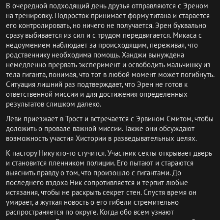
В очередной подходящий день друзья отправляются с Эреном
на тренировку. Подросток принимает форму титана и старается
его контролировать, но ничего не получается. Эрен буквально
сразу выбивается из сил и с трудом передвигается. Микаса с
недоумением наблюдает за происходящим, переживая, что
родственнику необходима помощь. Ханджи вынуждена
немедленно прервать эксперимент и освободить мальчишку из
тела гиганта, понимая, что тот в любой момент может погибнуть.
Ситуация лишний раз подтверждает, что Эрен не готов к
ответственной миссии и для достижения определенных
результатов слишком далеко.
Леви приезжает в Трост и встречается с Эрвином Смитом, чтобы
доложить о провале важной миссии. Также они обсуждают
возможность участия Хистории в разведывательных целях.
К пастору Нику кто-то стучится. Участник секты открывает дверь
и становится пленником полиции. Его пытают и стараются
выяснить правду о том, что произошло с гигантами. До
последнего вздоха Ник сопротивляется и терпит любые
истязания, чтобы не раскрыть секрет стен. Спустя время он
умирает, а жуткая новость о его гибели стремительно
распространяется по округе. Когда обо всем узнают