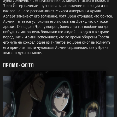
луны солнечный свет. Разведчики оставляют титана в покое, а
Эрен Йегер начинает чувствовать напряжение операции и то,
как все на него рассчитывают. Микаса Аккерман и Армин
Арлерт замечают его волнение. Хотя Эрен отрицает, что боится,
Армин пытается успокоить его, показывая Эрену, что он тоже
дрожит. Он задает Эрену вопрос, боялся ли тот вообще когда-
нибудь гигантов, ведь большинство людей находятся в страхе
перед ними. Армин вспоминает, что во время обороны Троста
его чуть не сожрал один из гигантов, но Эрен смог вытолкнуть
его прямо из пасти чудовища. Армин спрашивает, как у Эрена
хватило духа на такое.
Промо-фото