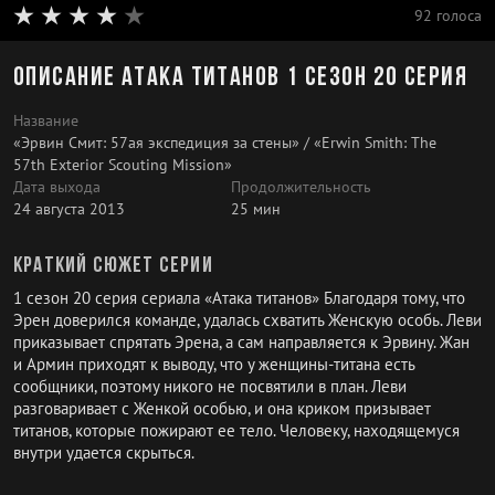
92 голоса
Описание Атака титанов 1 сезон 20 серия
Название
«Эрвин Смит: 57ая экспедиция за стены» / «Erwin Smith: The
57th Exterior Scouting Mission»
Дата выхода
Продолжительность
24 августа 2013
25 мин
Краткий сюжет серии
1 сезон 20 серия сериала «Атака титанов» Благодаря тому, что
Эрен доверился команде, удалась схватить Женскую особь. Леви
приказывает спрятать Эрена, а сам направляется к Эрвину. Жан
и Армин приходят к выводу, что у женщины-титана есть
сообщники, поэтому никого не посвятили в план. Леви
разговаривает с Женкой особью, и она криком призывает
титанов, которые пожирают ее тело. Человеку, находящемуся
внутри удается скрыться.