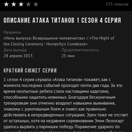
575 голосов
Описание Атака титанов 1 сезон 4 серия
Название
«Ночь выпуска: Возвращение человечества» / «The Night of
the Closing Ceremony - Humanity's Comeback»
Дата выхода
Продолжительность
28 апреля 2013
25 мин
Краткий сюжет серии
1 сезон 4 серия сериала «Атака титанов» покажет, как с
момента последних событий проходит почти два года. За это
время неопытные ребята стали настоящими кадетами,
способными защитить невинных. Благодаря бесконечным
тренировкам они отменно владеют навыками выживания,
знакомы с рукопашным боем и знают, как правильно
действовать в непредвиденных ситуациях. Эрен тоже не отстает
от остальных, хотя на недавнем соревновании Энни Леонхарт
удалось вырвать у парнишки победу. Поражение ударило по