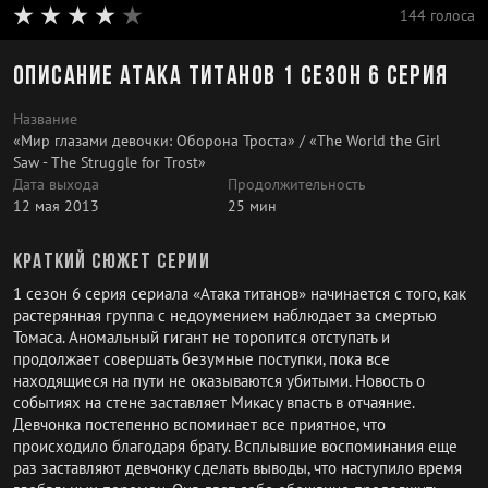
144 голоса
Описание Атака титанов 1 сезон 6 серия
Название
«Мир глазами девочки: Оборона Троста» / «The World the Girl
Saw - The Struggle for Trost»
Дата выхода
Продолжительность
12 мая 2013
25 мин
Краткий сюжет серии
1 сезон 6 серия сериала «Атака титанов» начинается с того, как
растерянная группа с недоумением наблюдает за смертью
Томаса. Аномальный гигант не торопится отступать и
продолжает совершать безумные поступки, пока все
находящиеся на пути не оказываются убитыми. Новость о
событиях на стене заставляет Микасу впасть в отчаяние.
Девчонка постепенно вспоминает все приятное, что
происходило благодаря брату. Всплывшие воспоминания еще
раз заставляют девчонку сделать выводы, что наступило время