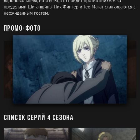
«добровольцев», но и всех, кто пойдёт против «них». А за
пределами Шиганшины Пик Фингер и Тео Магат сталкиваются с
неожиданным гостем.
Промо-фото
Список серий 4 сезона