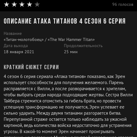
96 голосов
Описание Атака титанов 4 сезон 6 серия
Название
«Титан-молотобоец» / «The War Hammer Titan»
Дата выхода
Продолжительность
18 января 2021
25 мин
Краткий сюжет серии
4 сезон 6 серия сериала «Атака титанов» показано, как Эрен
использует способности для получения желаемого. Парень
расправляется с Вилли, а после разворачивается к зрителям,
чтобы выбрать среди народа подходящие жертвы. Сестра Вилли
Тайбера стремится отомстить за гибель брата, но провести
успешную трансформацию не получается, Эрен успевает ее
сильно ударить. Между двумя титанами разгорается битва.
Перепуганной страже остается только наблюдать за ужасной
картиной, ведь количества войска недостаточно для устранения
угрозы. В какой-то момент Эрен начинает проигрывать